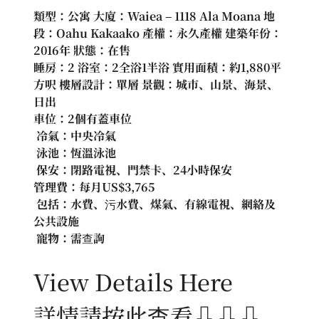
類型：公寓 大廈：Waiea – 1118 Ala Moana 地
段：Oahu Kakaako 產權：永久產權 建築年份：
2016年 狀態：在售
睡房：2 浴室：2全浴1半浴 實用面積：約1,880平
方呎 樓層設計：單層 景觀：城市、山景、海景、
日出
車位：2個有蓋車位
 冷氣：中央冷氣
 泳池：恆溫泳池
 保安：閉路電視、門禁卡、24小時保安
管理費：每月US$3,765
 包括：水費、污水費、煤氣、有線電視、網絡及
公共設施
 寵物：需查詢
View Details Here
詳情請按此查看⇩⇩⇩