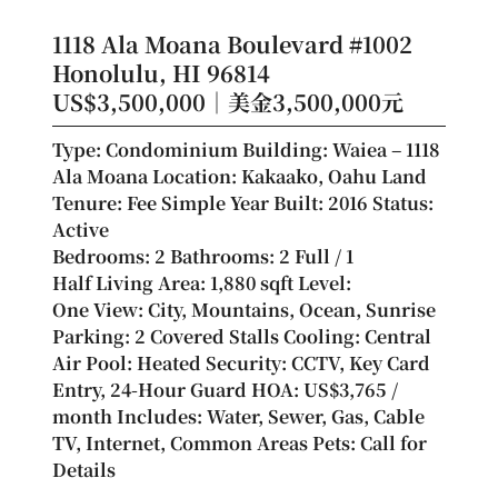
1118 Ala Moana Boulevard #1002
Honolulu, HI 96814
US$3,500,000｜美金3,500,000元
Type: Condominium Building: Waiea – 1118 
Ala Moana Location: Kakaako, Oahu Land 
Tenure: Fee Simple Year Built: 2016 Status: 
Active
Bedrooms: 2 Bathrooms: 2 Full / 1 
Half Living Area: 1,880 sqft Level: 
One View: City, Mountains, Ocean, Sunrise
Parking: 2 Covered Stalls Cooling: Central 
Air Pool: Heated Security: CCTV, Key Card 
Entry, 24-Hour Guard HOA: US$3,765 / 
month Includes: Water, Sewer, Gas, Cable 
TV, Internet, Common Areas Pets: Call for 
Details