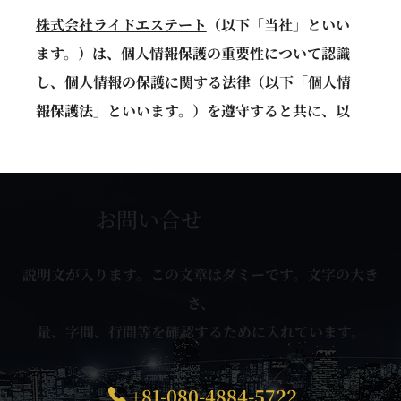
株式会社ライドエステート
（以下「当社」といい
ます。）は、個人情報保護の重要性について認識
し、個人情報の保護に関する法律（以下「個人情
報保護法」といいます。）を遵守すると共に、以
下のプライバシーポリシー（以下「本プライバシ
ーポリシー」といいます。）に従い、適切な取扱
い及び保護に努めます。なお、本プライバシーポ
お問い合せ
リシーにおいて別段の定めがない限り、本プライ
バシーポリシーにおける用語の定義は、個人情報
説明文が入ります。この文章はダミーです。文字の大き
保護法の定めに従います。
さ、
1. 個人情報の定義
量、字間、行間等を確認するために入れています。
本プライバシーポリシーにおいて、個人情報とは、
個人情報保護法第2条第1項により定義される個人情
+81-080-4884-5722