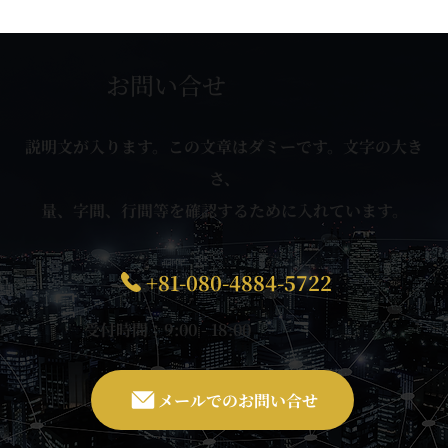
ーポリシー」といいます。）に従い、適切な取扱
い及び保護に努めます。なお、本プライバシーポ
お問い合せ
リシーにおいて別段の定めがない限り、本プライ
バシーポリシーにおける用語の定義は、個人情報
説明文が入ります。この文章はダミーです。文字の大き
保護法の定めに従います。
さ、
1. 個人情報の定義
量、字間、行間等を確認するために入れています。
本プライバシーポリシーにおいて、個人情報とは、
個人情報保護法第2条第1項により定義される個人情
+81-080-4884-5722
報を意味するものとします。
2. 個人情報の利用目的
受付時間：9:00 - 18:00
当社は、個人情報を以下の目的で利用いたします。
メールでのお問い合せ
当社のサービス、商品等（以下「当社サービス等」
といいます。）の提供のため