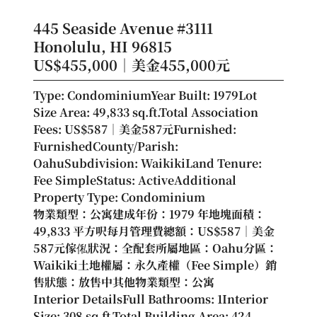
445 Seaside Avenue #3111
Honolulu, HI 96815
US$455,000｜美金455,000元
Type: CondominiumYear Built: 1979Lot 
Size Area: 49,833 
sq.ft.Total
 Association 
Fees: US$587｜美金587元Furnished: 
FurnishedCounty/Parish: 
OahuSubdivision: WaikikiLand Tenure: 
Fee SimpleStatus: ActiveAdditional 
Property Type: Condominium
物業類型：公寓建成年份：1979 年地塊面積：
49,833 平方呎每月管理費總額：US$587｜美金
587元傢俬狀況：全配套所屬地區：Oahu分區：
Waikiki土地權屬：永久產權（Fee Simple）銷
售狀態：放售中其他物業類型：公寓
Interior DetailsFull Bathrooms: 1Interior 
Size: 308 
sq.ft.Total
 Building Area: 424 