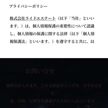
プライバシーポリシー
株式会社ライドエステート
（以下「当社」といい
ます。）は、個人情報保護の重要性について認識
し、個人情報の保護に関する法律（以下「個人情
報保護法」といいます。）を遵守すると共に、以
下のプライバシーポリシー（以下「本プライバシ
ーポリシー」といいます。）に従い、適切な取扱
い及び保護に努めます。なお、本プライバシーポ
お問い合せ
リシーにおいて別段の定めがない限り、本プライ
バシーポリシーにおける用語の定義は、個人情報
説明文が入ります。この文章はダミーです。文字の大き
保護法の定めに従います。
さ、
1. 個人情報の定義
量、字間、行間等を確認するために入れています。
本プライバシーポリシーにおいて、個人情報とは、