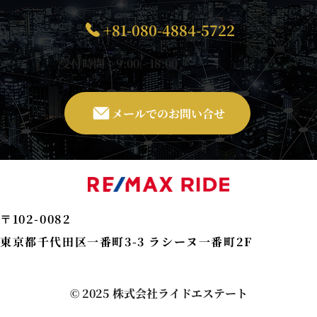
個人情報保護法第2条第1項により定義される個人情
+81-080-4884-5722
報を意味するものとします。
2. 個人情報の利用目的
受付時間：9:00 - 18:00
当社は、個人情報を以下の目的で利用いたします。
メールでのお問い合せ
当社のサービス、商品等（以下「当社サービス等」
といいます。）の提供のため
当社サービス等に関するご案内、お問い合せ等への
対応のため
当社サービス等のご案内のため
〒102-0082
当社サービス等に関する当社の規約、ポリシー等
東京都千代田区一番町3-3 ラシーヌ一番町2F
（以下「規約等」といいます。）に違反する行為に
対する対応のため
© 2025 株式会社ライドエステート
当社サービス等に関する規約等の変更などを通知す